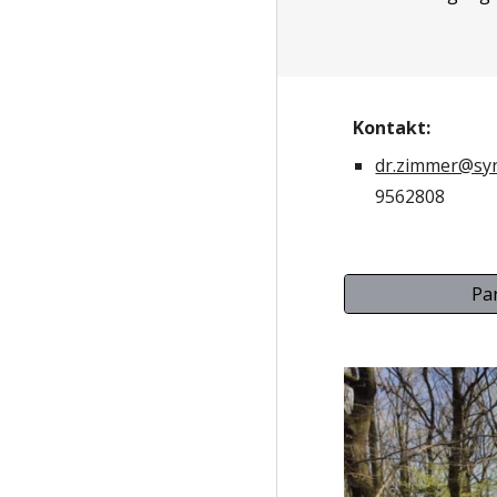
Kontakt:
dr.zimmer@syn
9562808
Pa